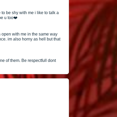
o be shy with me i like to talk a
pe u too❤️
 is open with me in the same way
ce. im also horny as hell but that
one of them. Be respectfull dont