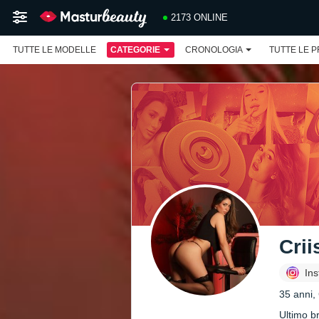
2173 ONLINE
TUTTE LE MODELLE
CATEGORIE
CRONOLOGIA
TUTTE LE 
Crii
In
35 anni,
Ultimo b