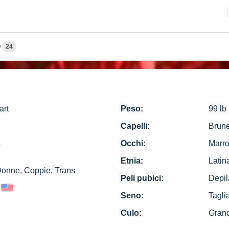
O
24
art
Peso:
99 lb
Capelli:
Brun
a
Occhi:
Marro
Etnia:
Latin
Donne, Coppie, Trans
Peli pubici:
Depil
Seno:
Tagli
Culo:
Gran