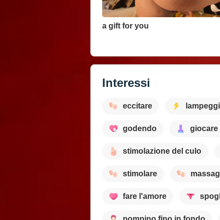
a gift for you
Visualizza tutti i video
Interessi
eccitare
lampeggi
godendo
giocare
stimolazione del culo
stimolare
massagg
fare l'amore
spogl
pompino fino in fondo