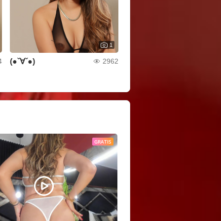
1
(●ˇ∀ˇ●)
4
2962
GRATIS