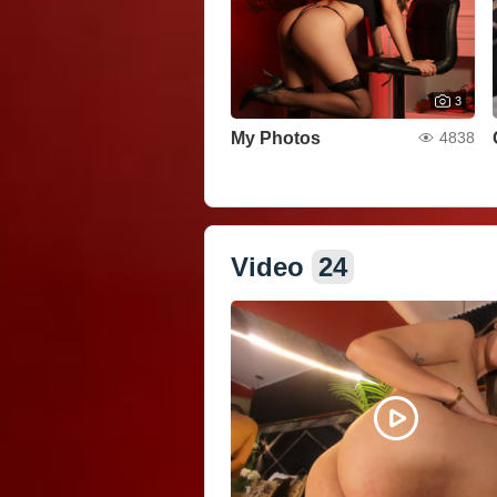
3
My Photos
4838
Visualizza tutte le foto
Video
24