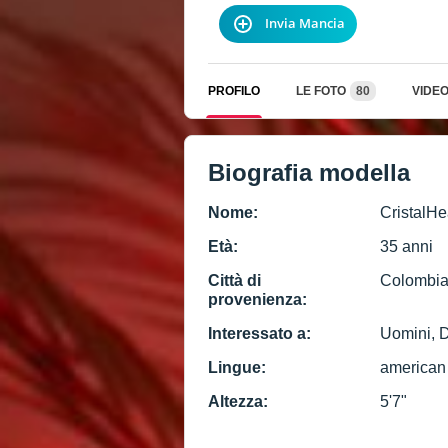
Invia Mancia
PROFILO
LE FOTO
80
VIDE
Biografia modella
Nome:
CristalHe
Età:
35 anni
Città di
Colombi
provenienza:
Interessato a:
Uomini, 
Lingue:
american
Altezza:
5'7"