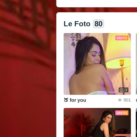
Le Foto
80
GRATIS
2
🍑 for you
901
GRATIS