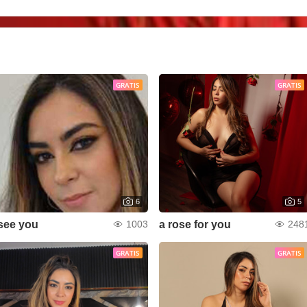
GRATIS
GRATIS
6
5
see you
a rose for you
1003
248
GRATIS
GRATIS