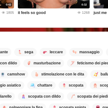
0:42
0:32
it feels so good
just me
1805
1268
ante
sega
leccare
massaggio
 con dildo
masturbazione
feticismo dei pie
camshow
stimolazione con le dita
ball
io asiatico
chattare
scopata
scop
iarello
scopata con dildo
scopata dei pied
palpeggiare la figa
scopata spinta
ga