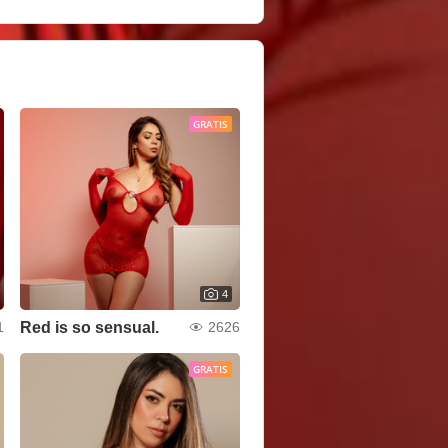
GRATIS
4
Red is so sensual.
1
2626
GRATIS