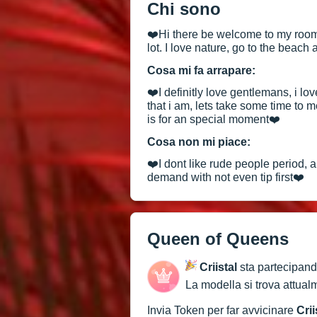
Chi sono
❤️Hi there be welcome to my room, 
lot. I love nature, go to the beach
Cosa mi fa arrapare:
❤️I definitly love gentlemans, i l
that i am, lets take some time to m
is for an special moment❤️
Cosa non mi piace:
❤️I dont like rude people period, a
demand with not even tip first❤️
Queen of Queens
Criistal
sta partecipand
La modella si trova attual
Invia Token per far avvicinare
Crii