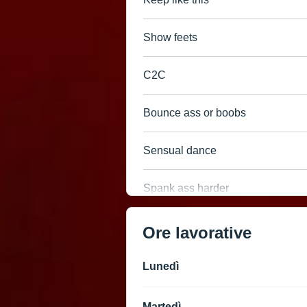
Show feets
C2C
Bounce ass or boobs
Sensual dance
Spank ass harder
Ore lavorative
Lunedì
Martedì