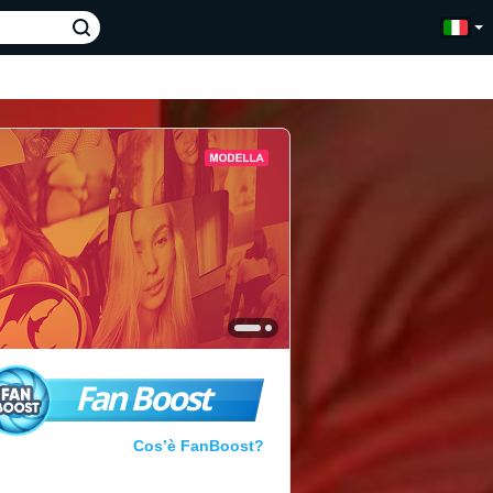
Fan Boost
Cos’è FanBoost?