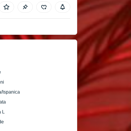
e
ni
a/Ispanica
ata
a L
de