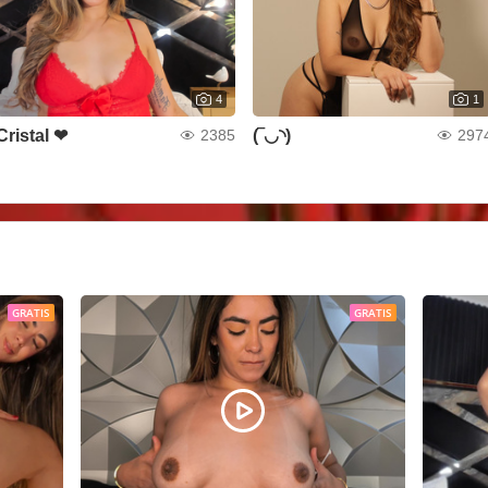
4
1
Cristal ❤
(‾◡◝)
2385
297
GRATIS
GRATIS