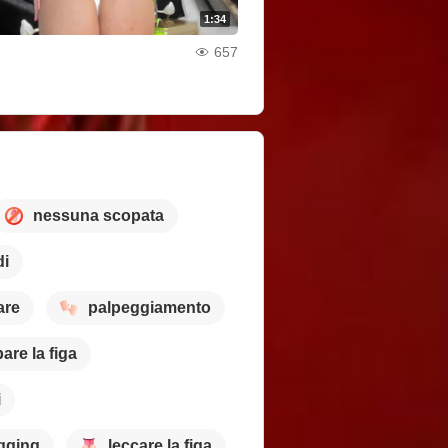
1:34
657
nessuna scopata
di
are
palpeggiamento
are la figa
i
gging
leccare la figa