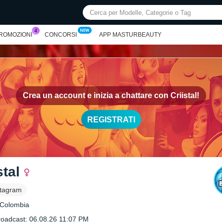
PROMOZIONI
CONCORSI
APP MASTURBEAUTY
Crea un account e inizia a chattare con
Criistal!
REGISTRATI
stal
stagram
 Colombia
roadcast: 06.08.26 11:07 PM